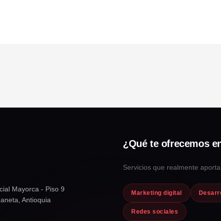
¿Qué te ofrecemos e
Servicios que realmente aporta
cial Mayorca - Piso 9
Marketing digital
Desarr
baneta, Antioquia
Redes sociales