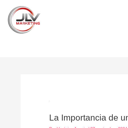
Ir
al
contenido
Post
navigation
La Importancia de u