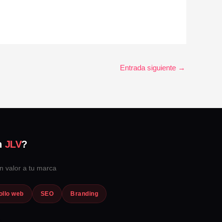
Entrada siguiente
→
n
JLV
?
n valor a tu marca
ollo web
SEO
Branding