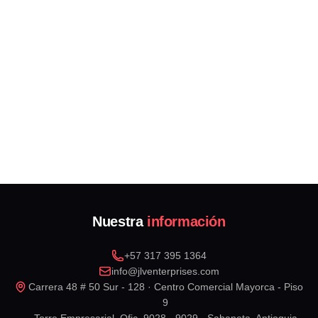
Nuestra
información
+57 317 395 1364
info@jlventerprises.com
Carrera 48 # 50 Sur - 128 · Centro Comercial Mayorca - Piso
9
Torre Empresarial, Ofic. 9028 - 9029 · Sabaneta, Antioquia